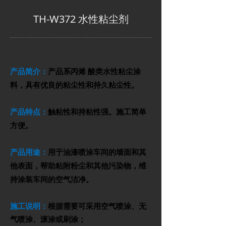
TH-W372 水性粘尘剂
产品简介：
产品系丙烯 酸类水性粘尘涂
料，具有优良
的粘尘性和持久粘尘性。
产品特点：
触粘性和持粘性强。
施工简单
方便。
产品用途：
用于油漆喷涂车间的墙面和其
他表面，帮助粘附粉尘和其他污
染物，维
持涂装车间的空气洁净。
施工说明：
根据需要可采用空气喷涂、无
气喷涂、滚涂或刷涂；