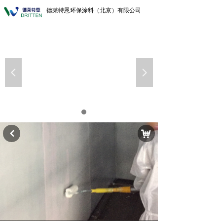
德莱特恩环保涂料（北京）有限公司
넳
넲
낙
낒