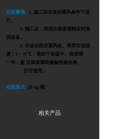
注意事项
:
1.
施工应在良好通风条件下进
行。
2.
施工后，用清水或者酒精及时清
洗设备。
3.
存放在阴凉通风处。推荐存放温
度：
5
－
35℃
，密封于容器中。保质期
一
年，超
过保质期经检验性能合格
仍可使用。
包装形式
:
20 kg/
桶
.
相关产品