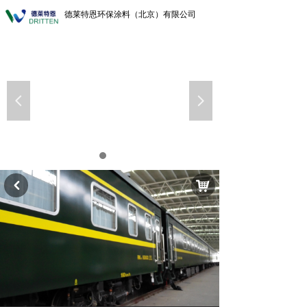
德莱特恩环保涂料（北京）有限公司
넳
넲
낙
낒