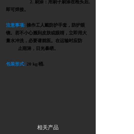
2.
刷涂：用刷子刷涂在枪头后
,
即可焊接。
注意事项
:
操作工人戴防护手套，防护眼
镜。若不小心溅到皮肤或眼睛，立即用大
量水
冲洗，必要请就医。在运输时应防
止雨淋，日光暴晒。
包装形式
:
20 kg/
桶
.
相关产品