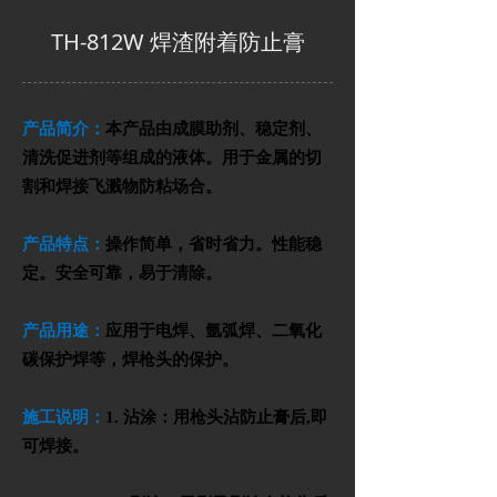
TH-812W 焊渣附着防止膏
产品简介：
本产品由成膜助剂、稳定剂、
清洗促进剂等组成的液体。
用
于金属的切
割和焊接飞溅物防粘场合。
产品特点：
操作简单，省时省力。
性能稳
定。
安全可靠，易于清除。
产品用途：
应用于电焊、氩弧焊、二氧化
碳保护焊等，焊枪头的保护。
施工说明：
1.
沾涂：用枪头沾防止膏后
,
即
可焊接。