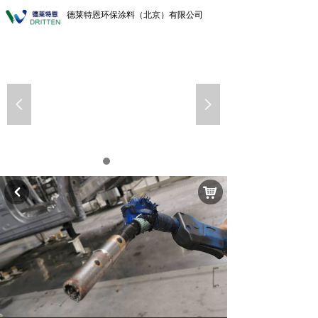
德莱特恩环保涂料（北京）有限公司
넳
넲
낙
낒